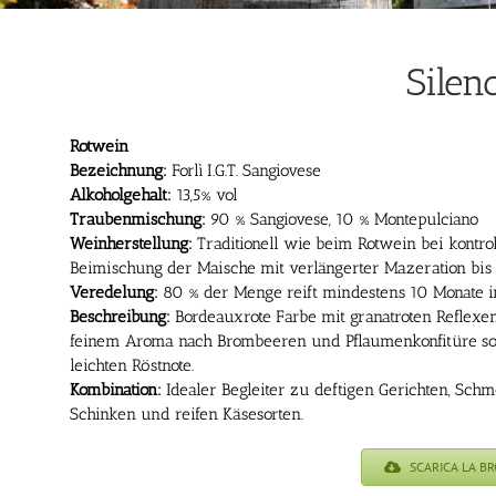
Silen
Rotwein
Bezeichnung:
Forlì I.G.T. Sangiovese
Alkoholgehalt:
13,5% vol
Traubenmischung:
90 % Sangiovese, 10 % Montepulciano
Weinherstellung:
Traditionell wie beim Rotwein bei kontro
Beimischung der Maische mit verlängerter Mazeration bis
Veredelung:
80 % der Menge reift mindestens 10 Monate i
Beschreibung:
Bordeauxrote Farbe mit granatroten Reflexen
feinem Aroma nach Brombeeren und Pflaumenkonfitüre s
leichten Röstnote.
Kombination:
Idealer Begleiter zu deftigen Gerichten, Schm
Schinken und reifen Käsesorten.
SCARICA LA B