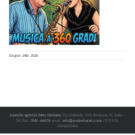
Giugno 24th, 2026
Azienda agricola Satta Girolamo
Via Collinello 1075
Bertinoro
,
FC
Italia
-
Tel/Fax:
0543-444174
email:
info@poderebaratta.com
CF/P.IVA:
02542210402