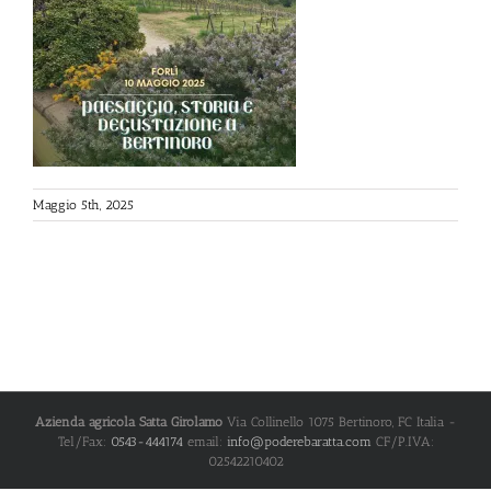
Maggio 5th, 2025
Azienda agricola Satta Girolamo
Via Collinello 1075
Bertinoro
,
FC
Italia
-
Tel/Fax:
0543-444174
email:
info@poderebaratta.com
CF/P.IVA:
02542210402