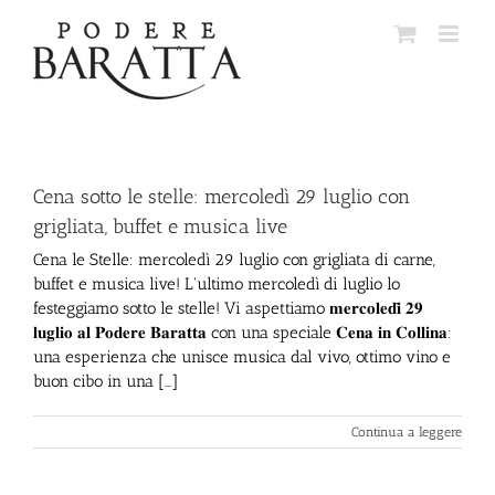
Salta
al
contenuto
Cena sotto le stelle: mercoledì 29 luglio con
grigliata, buffet e musica live
Cena le Stelle: mercoledì 29 luglio con grigliata di carne,
buffet e musica live! L'ultimo mercoledì di luglio lo
festeggiamo sotto le stelle! Vi aspettiamo 𝐦𝐞𝐫𝐜𝐨𝐥𝐞𝐝𝐢̀ 𝟐𝟗
𝐥𝐮𝐠𝐥𝐢𝐨 𝐚𝐥 𝐏𝐨𝐝𝐞𝐫𝐞 𝐁𝐚𝐫𝐚𝐭𝐭𝐚 con una speciale 𝐂𝐞𝐧𝐚 𝐢𝐧 𝐂𝐨𝐥𝐥𝐢𝐧𝐚:
una esperienza che unisce musica dal vivo, ottimo vino e
buon cibo in una [...]
Continua a leggere