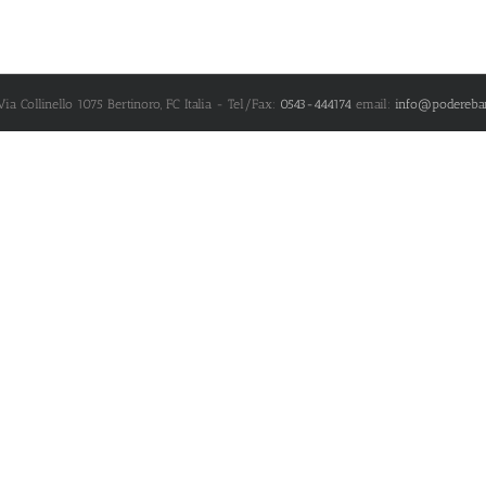
Via Collinello 1075
Bertinoro
,
FC
Italia
- Tel/Fax:
0543-444174
email:
info@poderebar