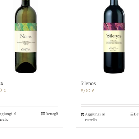
ra
Silenos
00
€
9,00
€
ggiungi al
Dettagli
Aggiungi al
Det
rrello
carrello