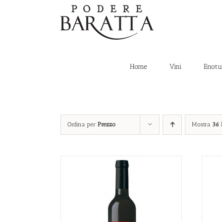
Salta
al
contenuto
Home
Vini
Enotu
Ordina per
Prezzo
Mostra
36 