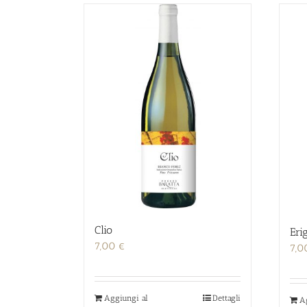
Clio
Eri
7,00
€
7,
Aggiungi al
Dettagli
A