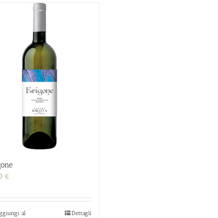
gone
00
€
ggiungi al
Dettagli