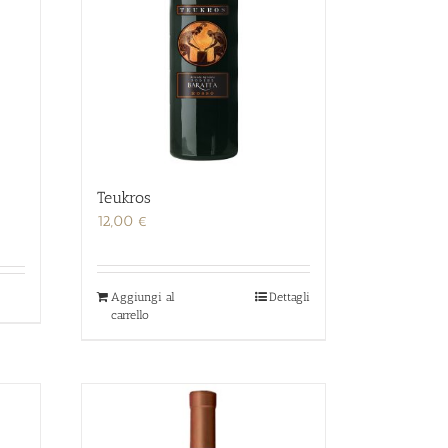
Teukros
12,00
€
Aggiungi al
Dettagli
carrello