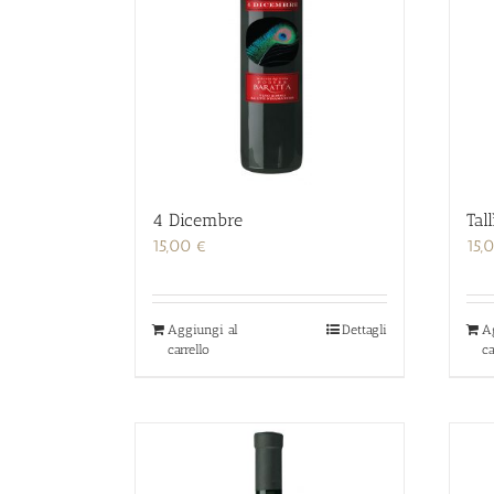
4 Dicembre
Tal
15,00
€
15,
Aggiungi al
Dettagli
A
carrello
ca