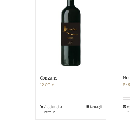
No
Conzano
9,
12,00
€
A
Aggiungi al
Dettagli
ca
carrello