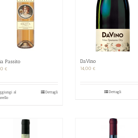
DaVino
lìa Passito
14,00
€
00
€
Dettagli
ggiungi al
Dettagli
rrello