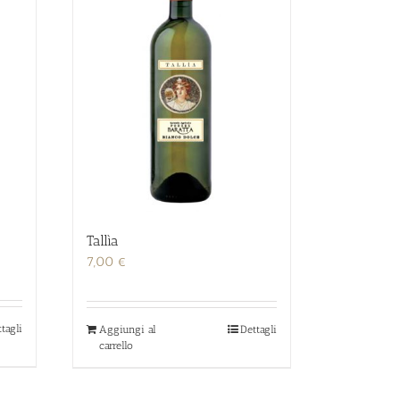
Tallìa
7,00
€
tagli
Aggiungi al
Dettagli
carrello