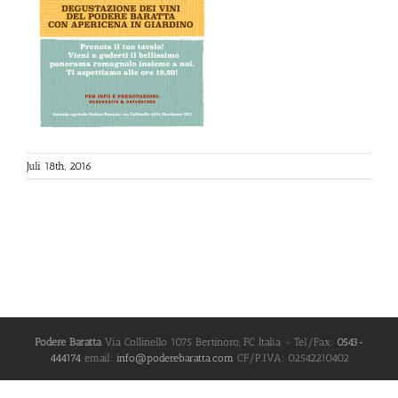
Juli 18th, 2016
Podere Baratta
Via Collinello 1075
Bertinoro
,
FC
Italia
- Tel/Fax:
0543-
444174
email:
info@poderebaratta.com
CF/P.IVA: 02542210402