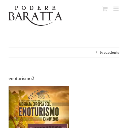
Salta
al
contenuto
Precedente
enoturismo2