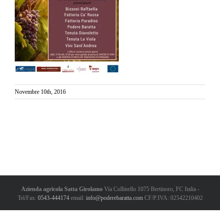
Novembre 10th, 2016
Azienda agricola Satta Girolamo
Via Collinello 1075
Bertinoro
,
FC
Italia
-
Tel/Fax:
0543-444174
email:
info@poderebaratta.com
CF/P.IVA: 02542210402