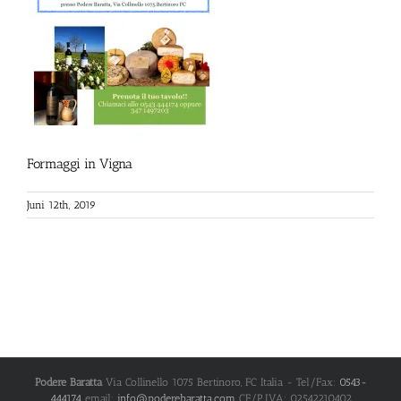
Formaggi in Vigna
Juni 12th, 2019
Podere Baratta
Via Collinello 1075
Bertinoro
,
FC
Italia
- Tel/Fax:
0543-
444174
email:
info@poderebaratta.com
CF/P.IVA: 02542210402