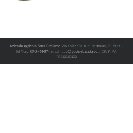
Azienda agricola Satta Girolamo
Via Collinello 1075
Bertinoro
,
FC
Italia
-
Tel/Fax:
0543-444174
email:
info@poderebaratta.com
CF/P.IVA:
02542210402