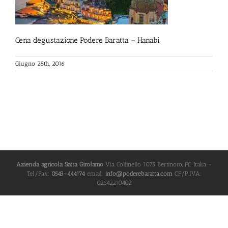
Cena degustazione Podere Baratta – Hanabi
Giugno 28th, 2016
Azienda agricola Satta Girolamo
Via Collinello 1075
Bertinoro
,
FC
Italia
-
Tel/Fax:
0543-444174
email:
info@poderebaratta.com
CF/P.IVA:
02542210402