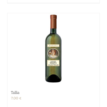
Tallìa
7,00
€