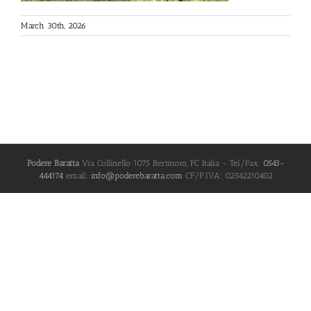
March 30th, 2026
Podere Baratta
Via Collinello 1075
Bertinoro
,
FC
Italia
- Tel/Fax:
0543-
444174
email:
info@poderebaratta.com
CF/P.IVA: 02542210402