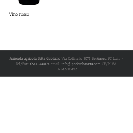
Vino rosso
Azienda agricola Satta Girolamo
Via Collinello 1075
Bertinoro
,
FC
Italia
-
Tel/Fax:
0543-444174
email:
info@poderebaratta.com
CF/P.IVA:
02542210402