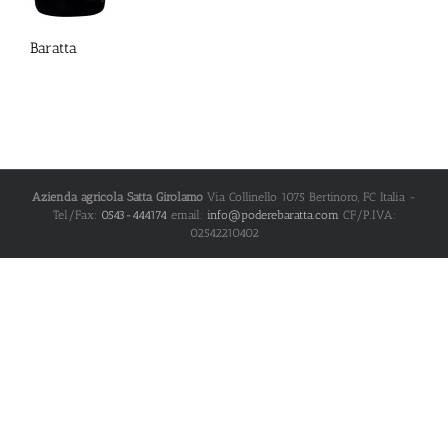
Baratta
Azienda agricola Satta Girolamo
Via Collinello 1075
Bertinoro
,
FC
Italia
-
Tel/Fax:
0543-444174
email:
info@poderebaratta.com
CF/P.IVA:
02542210402