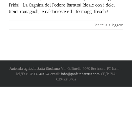
Frida! La Cagnina del Podere Baratta! Ideale con i dolci
tipici romagnoli, le caldarroste ed i formaggi freschi!
Continua a leggere
Azienda agricola Satta Girolamo
Via Collinello 1075
Bertinoro
,
FC
Italia
-
Tel/Fax:
0543-444174
email:
info@poderebaratta.com
CF/P.IVA:
02542210402