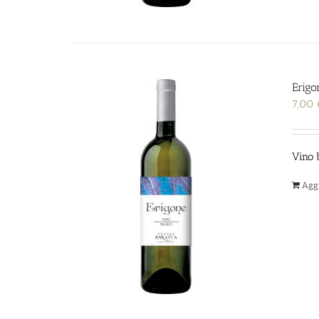
Erigo
7,00
Vino 
Aggi