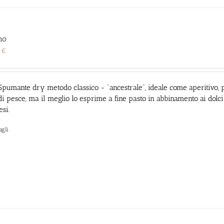
no
0
€
Spumante dry metodo classico - “ancestrale”, ideale come aperitivo, pe
i pesce, ma il meglio lo esprime a fine pasto in abbinamento ai dolci d
si.
agli