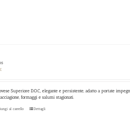
os
€
vese Superiore D.O.C., elegante e persistente, adatto a portate impegna
cacciagione, formaggi e salumi stagionati.
ungi al carrello
Dettagli