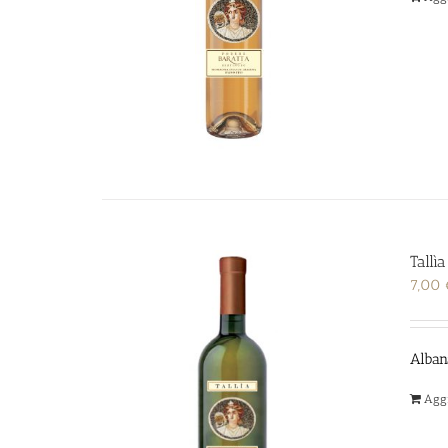
Tallìa
7,00
Albana
Aggi