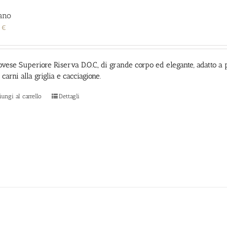
ano
0
€
ovese Superiore Riserva D.O.C., di grande corpo ed elegante,
adatto a 
 carni alla griglia e
cacciagione.
ungi al carrello
Dettagli