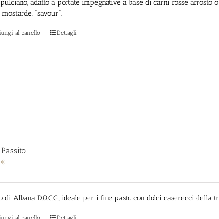
ulciano, adatto a portate impegnative a base di carni rosse arrosto o 
, mostarde, “savour”.
ungi al carrello
Dettagli
a Passito
0
€
o di Albana D.O.C.G., ideale per i fine pasto con dolci caserecci della 
ungi al carrello
Dettagli