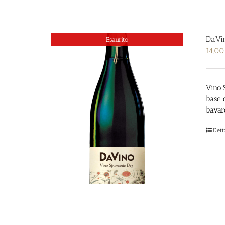
DaVi
Esaurito
14,0
Vino 
base d
bavare
Dett