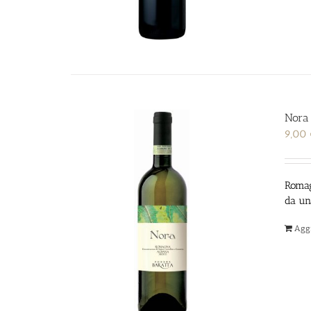
Nora
9,00
Romag
da un
Aggi