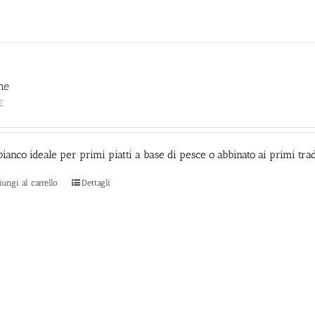
ne
€
bianco ideale per primi piatti a base di pesce o abbinato ai primi trad
ungi al carrello
Dettagli