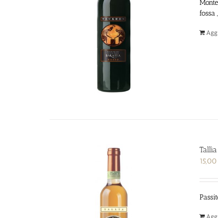
Montep
fossa 
Aggi
Tallì
15,0
Passit
Aggi