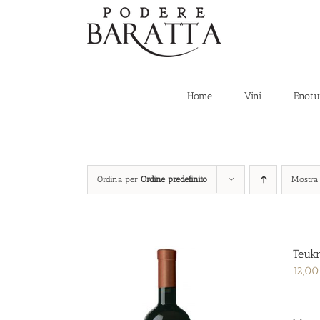
Salta
al
contenuto
Home
Vini
Enotu
Ordina per
Ordine predefinito
Mostr
Teuk
12,0