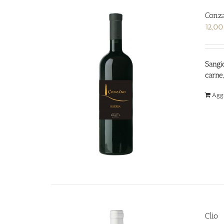
Conz
12,0
Sangi
carne,
Aggi
Clio