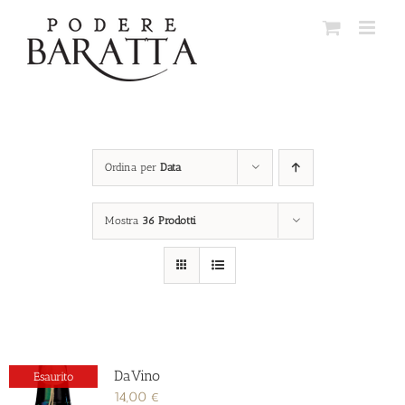
Salta
al
contenuto
Ordina per
Data
Mostra
36 Prodotti
DaVino
Esaurito
14,00
€