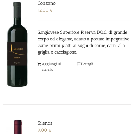
Conzano
12,00
€
Sangiovese Superiore Riserva D.O.C., di grande
corpo ed elegante,
adatto a portate impegnative
come primi piatti ai sughi di carne, carni alla
griglia e
cacciagione.
Aggiungi al
Dettagli
carrello
Silenos
9,00
€