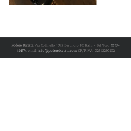
Podere Baratta
Via Collinello 1075
Bertinoro
,
FC
Italia
- Tel/Fax:
0543-
444174
email:
info@poderebaratta.com
CF/P.IVA: 02542210402